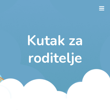
Skip
Mai
to
Men
content
Kutak za
roditelje